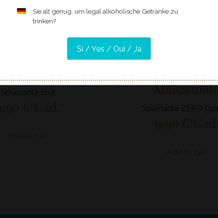
Sie alt genug, um legal alkoholische Getränke zu
trinken?
Sì / Yes / Oui / Ja
rosecco DOC
PROSECCO 
Millesimat
Spumante Brut
9,90
€
/Cad.
Spumante ZERO Do
9,90
€
/Cad
Add to cart
Add to cart