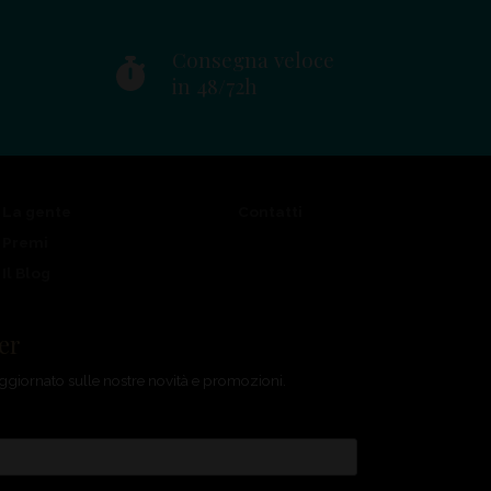
Consegna veloce
in 48/72h
La gente
Contatti
Premi
Il Blog
ter
e aggiornato sulle nostre novità e promozioni.