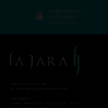
Ordine minimo
di 6 bottiglie
eccetto per le Magnum
La Jara
Azienda Agricola La Jara
Via S. Michele, 3 | 31010 Mareno di Piave
Orari cantina:
Lunedì – Venerdì: 8:30 – 12:00 / 13:30 – 18:00
Sabato e Domenica chiuso