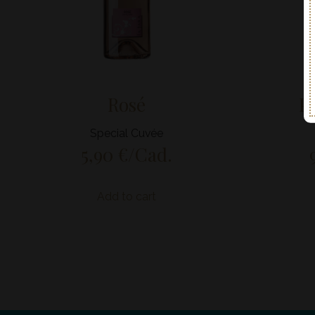
Rosé
P
Special Cuvée
5,90
€
/Cad.
Add to cart