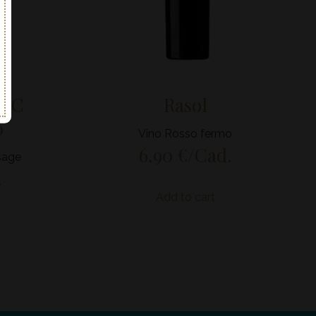
DOC
Rasol
o
Vino Rosso fermo
6,90
€
/Cad.
sage
.
Add to cart