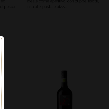
o ed
Ideale come aperitivo, con zuppe, risotti,
 di pesca
insalate, pasta e pizza.