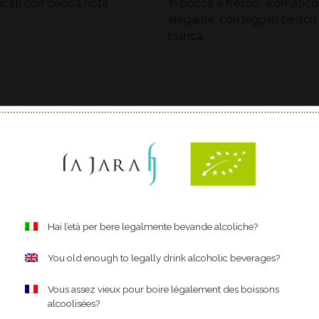
icati con decisa nota
In bocca è fresco, aromatic
elegante, con leggeri sentori
bianca.
Hai l’età per bere legalmente bevande alcoliche?
You old enough to legally drink alcoholic beverages?
Vous assez vieux pour boire légalement des boissons
alcoolisées?