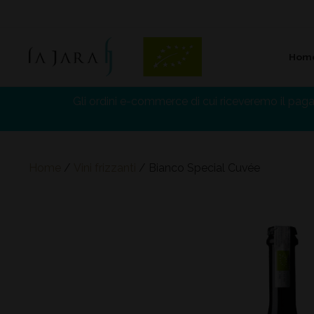
Hom
La Jara
Gli ordini e-commerce di cui riceveremo il pag
Home
/
Vini frizzanti
/ Bianco Special Cuvée