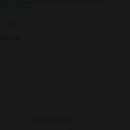
i il tuo ordine aggiungendo nel carrello almeno 6 bottiglie,
diversa tipologia.
/Cad.
dd to cart
Category:
Vini frizzanti
Abbinamenti