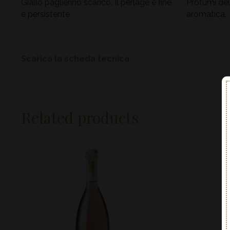
Giallo paglierino scarico. Il perlage è fine
Profumi del
e persistente.
aromatica.
Scarica la scheda tecnica
Related products