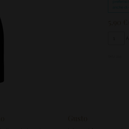
preferisc
anche di 
5,90
€
Bianco
A
Special
Cuvée
quantity
SKU:
215
mo
Gusto