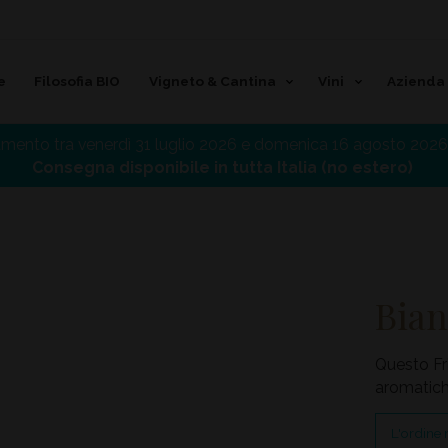
e
Filosofia BIO
Vigneto & Cantina
Vini
Azienda
amento tra venerdì 31 luglio 2026 e domenica 16 agosto 2026 
Consegna disponibile in tutta Italia (no estero)
Bian
Questo Fri
aromatich
L'ordine 