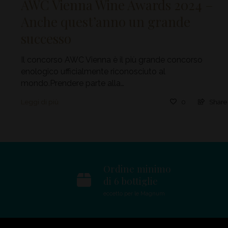
AWC Vienna Wine Awards 2024 –
Anche quest’anno un grande
successo
Il concorso AWC Vienna è il più grande concorso
enologico ufficialmente riconosciuto al
mondo.Prendere parte alla…
Leggi di più
0
Share
Ordine minimo
di 6 bottiglie
eccetto per le Magnum