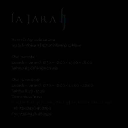
La Jara
Azienda Agricola La Jara
Via S. Michele, 3 | 31010 Mareno di Piave
Orari cantina:
Lunedì – Venerdì: 8:30 – 12:00 / 13:30 – 18:00
Sabato e Domenica chiuso
Orari wine shop:
Lunedì – Venerdì: 8:30 – 12:00 / 14:00 – 18:00
Sabato 8:30 -12:30
Domenica chiuso
Cookie Policy
|
Privacy Policy
|
Termini e Condizioni
Tel. (+39)0438 488290
Fax. (+39)0438 489550