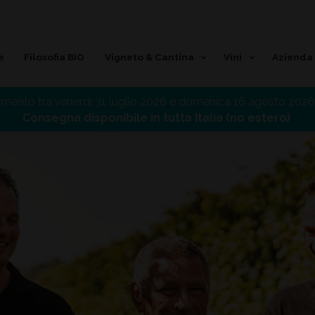
e
Filosofia BIO
Vigneto & Cantina
Vini
Azienda
amento tra venerdì 31 luglio 2026 e domenica 16 agosto 2026 
Consegna disponibile in tutta Italia (no estero)