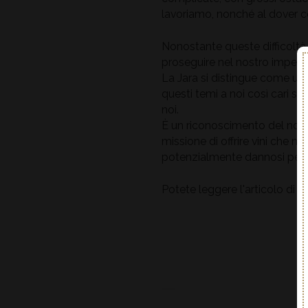
lavoriamo, nonché al dover c
Nonostante queste difficoltà, 
proseguire nel nostro impegno 
La Jara si distingue come un'
questi temi a noi così cari s
noi.
È un riconoscimento del nostr
missione di offrire vini che n
potenzialmente dannosi per 
Potete leggere l'articolo di 