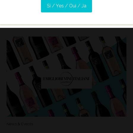
Sì / Yes / Oui / Ja
News & Events