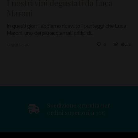
I nostri vini degustati da Luca
Maroni
In questi giorni abbiamo ricevuto i punteggi che Luca
Maroni, uno dei più acclamati critici di…
Leggi di più
0
Share
Spedizione gratuita per
ordini superiori a 70€