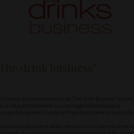
“The drink business”
onore di essere intervistati da "The Drink Business", una rin
 ci sta particolarmente a cuore: l'agricoltura biologica.
ona profondamente, riveste un'importanza sempre crescente
icoltura biologica non è affatto semplice: ci troviamo a dover 
li legati alla produzione e alle normative legate al bio di og