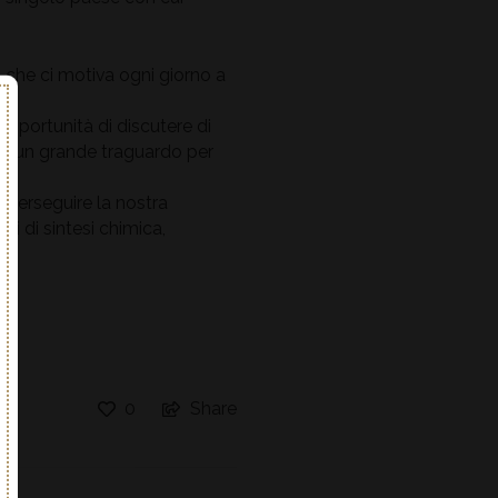
ò che ci motiva ogni giorno a
opportunità di discutere di
nta un grande traguardo per
 perseguire la nostra
ti di sintesi chimica,
0
Share