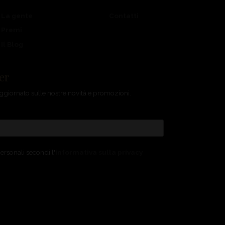
La gente
Contatti
Premi
Il Blog
ter
e aggiornato sulle nostre novità e promozioni.
ersonali secondi l'
informativa sulla privacy