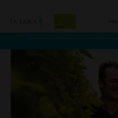
Hom
La Jara
Gli ordini e-commerce di cui riceveremo il pag