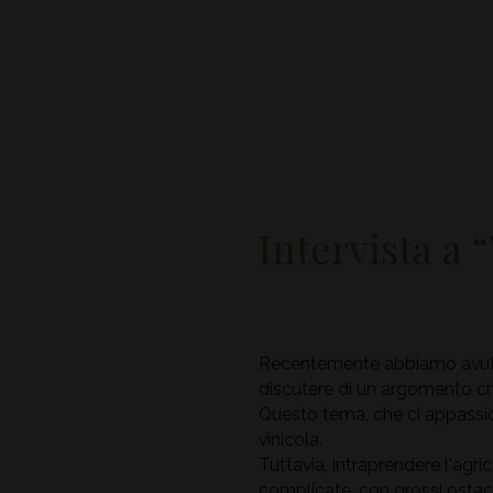
Intervista a 
Recentemente abbiamo avuto l'
discutere di un argomento che
Questo tema, che ci appassi
vinicola.
Tuttavia, intraprendere l'agr
complicate, con grossi ostaco