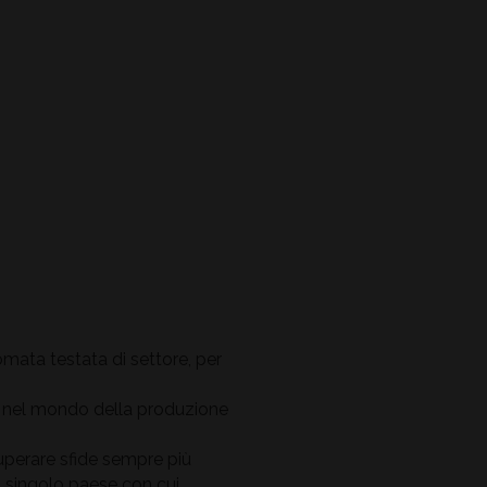
omata testata di settore, per
 nel mondo della produzione
superare sfide sempre più
ni singolo paese con cui