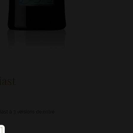
iast
ast à 3 versions de notre