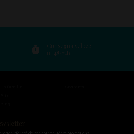
Consegna veloce
in 48/72h
La famille
Contacts
Prix
Blog
ewsletter
 rester informé de nos nouveautés et promotions.