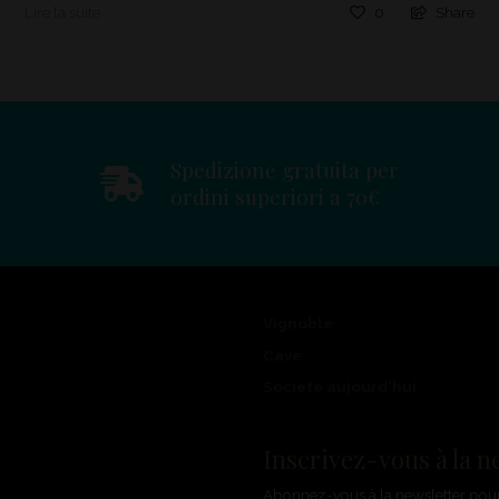
Lire la suite
0
Share
Spedizione gratuita per
ordini superiori a 70€
Vignoble
Cave
Societè aujourd’hui
Inscrivez-vous à la n
Abonnez-vous à la newsletter pour