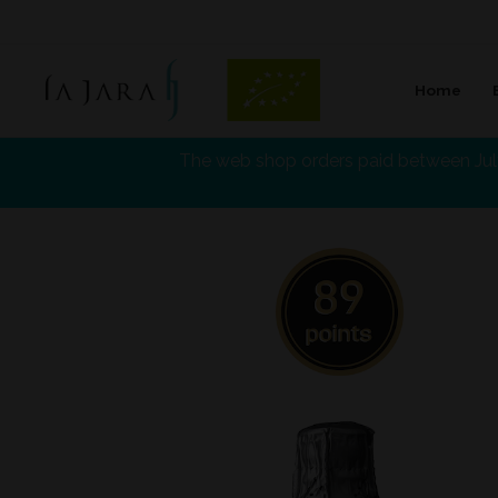
Home
La Jara
The web shop orders paid between July