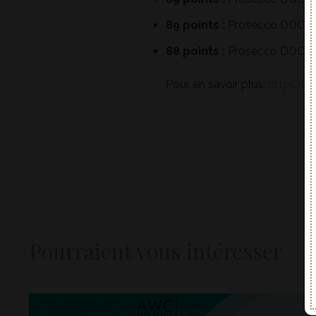
89 points :
Prosecco DOC Fr
88 points :
Prosecco DOC S
Pour en savoir plus:
https://
Pourraient vous intéresser