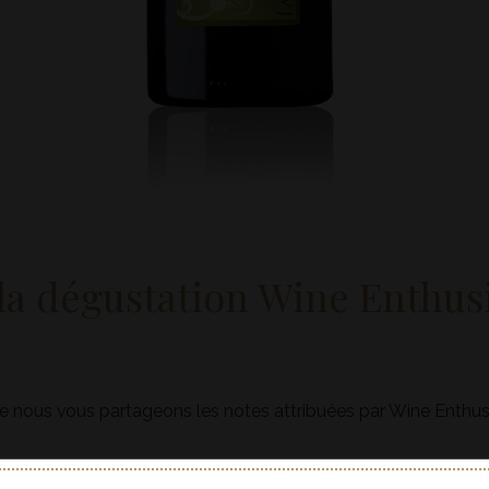
 la dégustation Wine Enthus
que nous vous partageons les notes attribuées par Wine Enthusi
pumante Brut