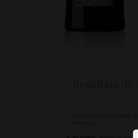
Résultats de
C’est avec un grand plaisir 
Prosecco :
89 points :
Prosecco DOC S