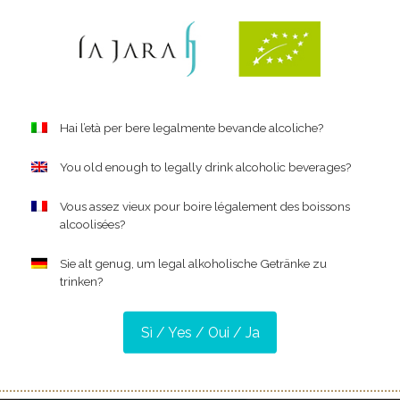
izzante
pumante Dry
www.winemag.com/?s=la+jara&search_type=all
Hai l’età per bere legalmente bevande alcoliche?
You old enough to legally drink alcoholic beverages?
Vous assez vieux pour boire légalement des boissons
alcoolisées?
Sie alt genug, um legal alkoholische Getränke zu
trinken?
Sì / Yes / Oui / Ja